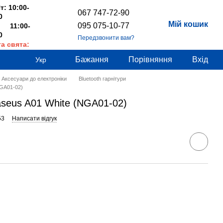
т: 10:00-
067 747-72-90
0
Мій кошик
095 075-10-77
 11:00-
0
Передзвонити вам?
та свята:
дні
Бажання
Порівняння
Вхід
Укр
Аксесуари до електроніки
Bluetooth гарнітури
NGA01-02)
Baseus A01 White (NGA01-02)
53
Написати відгук