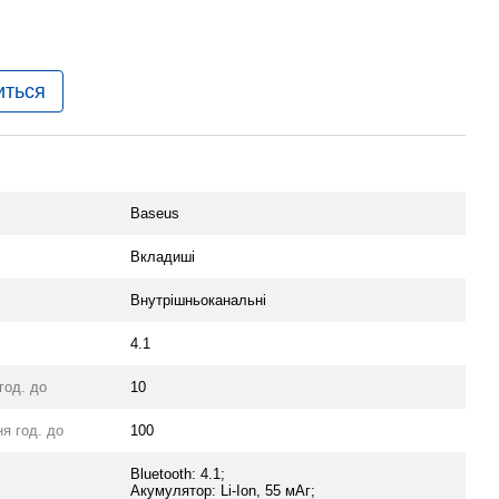
иться
Baseus
Вкладиші
Внутрішньоканальні
4.1
год. до
10
я год. до
100
Bluetooth: 4.1;
Акумулятор: Li-Ion, 55 мАг;