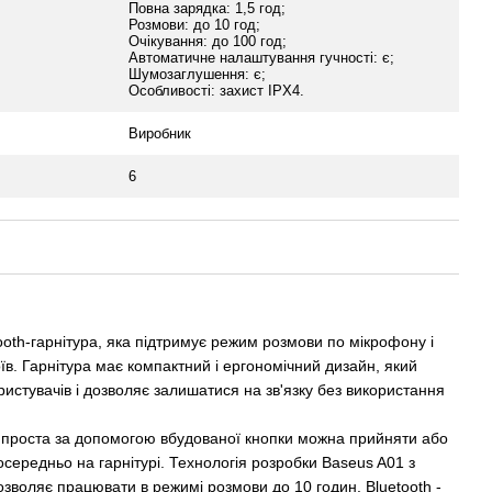
Повна зарядка: 1,5 год;
Розмови: до 10 год;
Очікування: до 100 год;
Автоматичне налаштування гучності: є;
Шумозаглушення: є;
Особливості: захист IPX4.
Виробник
6
ooth-гарнітура, яка підтримує режим розмови по мікрофону і
їв. Гарнітура має компактний і ергономічний дизайн, який
ристувачів і дозволяє залишатися на зв'язку без використання
 проста за допомогою вбудованої кнопки можна прийняти або
осередньо на гарнітурі. Технологія розробки Baseus A01 з
зволяє працювати в режимі розмови до 10 годин. Bluetooth -