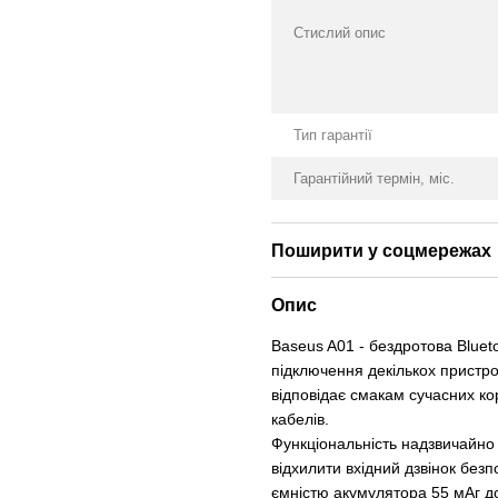
Стислий опис
Тип гарантії
Гарантійний термін, міс.
Поширити у соцмережах
Опис
Baseus A01 - бездротова Bluet
підключення декількох пристро
відповідає смакам сучасних ко
кабелів.
Функціональність надзвичайно
відхилити вхідний дзвінок безп
ємністю акумулятора 55 мАг до