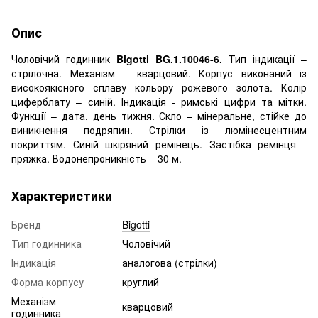
Опис
Чоловічий годинник
Bigotti BG.1.10046-6.
Тип індикації –
стрілочна. Механізм – кварцовий. Корпус виконаний із
високоякісного сплаву кольору рожевого золота. Колір
циферблату – синій. Індикація - римські цифри та мітки.
Функції – дата, день тижня. Скло – мінеральне, стійке до
виникнення подряпин. Стрілки із люмінесцентним
покриттям. Синій шкіряний ремінець. Застібка ремінця -
пряжка. Водонепроникність – 30 м.
Характеристики
Бренд
Bigotti
Тип годинника
Чоловічий
Індикація
аналогова (стрілки)
Форма корпусу
круглий
Механізм
кварцовий
годинника