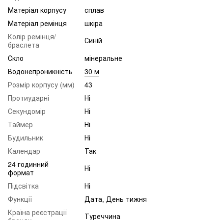
Матеріал корпусу
сплав
Матеріал ремінця
шкіра
Колір ремінця/
Синій
браслета
Скло
мінеральне
Водонепроникність
30 м
Розмір корпусу (мм)
43
Протиударні
Ні
Секундомір
Ні
Таймер
Ні
Будильник
Ні
Календар
Так
24 годинний
Ні
формат
Підсвітка
Ні
Функції
Дата, День тижня
Країна реєстрації
Туреччина