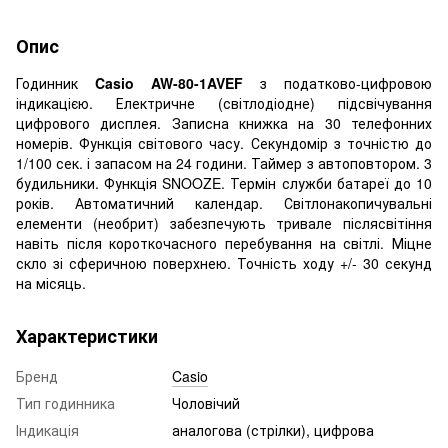
Опис
Годинник
Casio AW-80-1AVEF
з податково-цифровою
індикацією. Електричне (світлодіодне) підсвічування
цифрового дисплея. Записна книжка на 30 телефонних
номерів. Функція світового часу. Секундомір з точністю до
1/100 сек. і запасом на 24 години. Таймер з автоповтором. 3
будильники. Функція SNOOZE. Термін служби батареї до 10
років. Автоматичний календар. Світлонакопичувальні
елементи (необрит) забезпечують тривале післясвітіння
навіть після короткочасного перебування на світлі. Міцне
скло зі сферичною поверхнею. Точність ходу +/- 30 секунд
на місяць.
Характеристики
Бренд
Casio
Тип годинника
Чоловічий
Індикація
аналогова (стрілки), цифрова