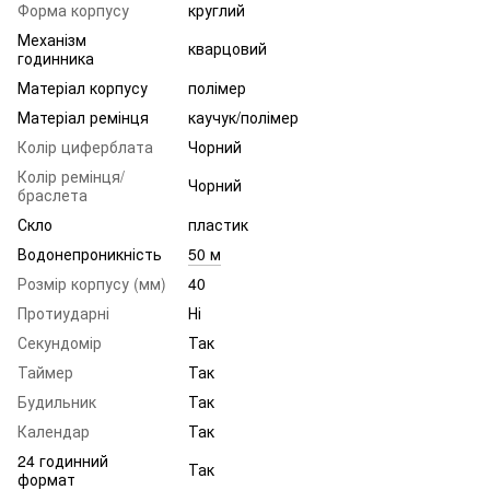
Форма корпусу
круглий
Механізм
кварцовий
годинника
Матеріал корпусу
полімер
Матеріал ремінця
каучук/полімер
Колір циферблата
Чорний
Колір ремінця/
Чорний
браслета
Скло
пластик
Водонепроникність
50 м
Розмір корпусу (мм)
40
Протиударні
Ні
Секундомір
Так
Таймер
Так
Будильник
Так
Календар
Так
24 годинний
Так
формат