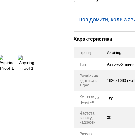
Повідомити, коли з'яв
Характеристики
Бренд
Aspiring
Тип
Автомобільний
Роздільна
здатність
1920x1080 (Ful
відео
Кут огляду,
150
градуси
Частота
запису,
30
кадр/сек
Розмір