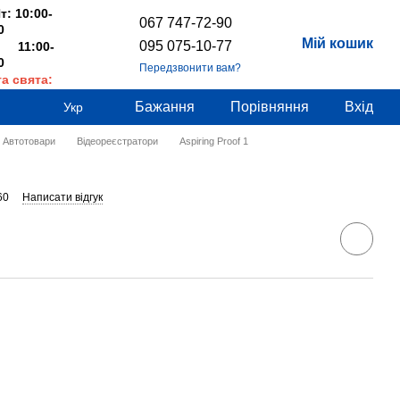
т: 10:00-
067 747-72-90
0
Мій кошик
095 075-10-77
 11:00-
0
Передзвонити вам?
та свята:
дні
Бажання
Порівняння
Вхід
Укр
Автотовари
Відеореєстратори
Aspiring Proof 1
60
Написати відгук