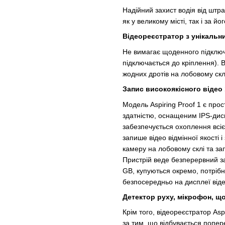
Надійний захист водія від штра
як у великому місті, так і за й
Відеореєстратор з унікальн
Не вимагає щоденного підклю
підключається до кріплення). 
жодних дротів на лобовому склі
Запис високоякісного відео 
Модель Aspiring Proof 1 є про
здатністю, оснащеним IPS-дисп
забезпечується охоплення всієї
запише відео відмінної якості і 
камеру на лобовому склі та за
Пристрій веде безперервний за
GB, купуються окремо, потрібн
безпосередньо на дисплеї віде
Детектор руху, мікрофон, що
Крім того, відеореєстратор As
за тим, що відбувається попер