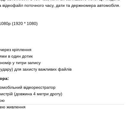
а відеофайл поточного часу, дати та держномера автомобіля.
 1080p (1920 * 1080)
 через кріплення
ями в один дотик
номір у титри запису
 удару) для захисту важливих файлів
ора:
автомобільний відеореєстратор
истрій (довжина 4 метри дроту)
вою
ачею живлення