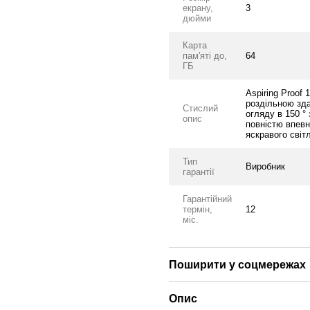
екрану,
3
дюйми
Карта
пам'яті до,
64
ГБ
Aspiring Proof
роздільною зда
Стислий
огляду в 150 °
опис
повністю впевне
яскравого світл
Тип
Виробник
гарантії
Гарантійний
термін,
12
міс.
Поширити у соцмережах
Опис