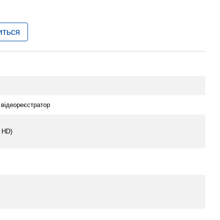
иться
 відеореєстратор
l HD)