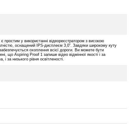
 1 є простим у використанні відеореєстратором з високою
тністю, оснащений IPS-дисплеєм 3,0”. Завдяки широкому куту
 забезпечується охоплення всієї дороги. Ви можете бути
ні, що Aspiring Proof 1 запише відео відмінної якості і за
а, і за низького рівня освітленості.