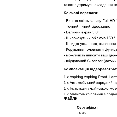
також підтримує накладення н
Ключові переваги:
- Висока якість запису Full-HD
- Точний нічний відеозапис
- Великий екран 3,0''
- Ширококутний об'єктив 150 °
- Швидка установка, живлення
- Керування головними функці
- можливість вписати ваш держ
- вбудований G-sensor (датчик
Комплектація відеореєстрат
1 х Aspiring Aspiring Proof 1 
1 x Автомобільний зарядний пр
1 х Інструкція українською мо
1 x Магнітне кріплення з под
Файли
Сертифікат
0.5 МБ
JPG