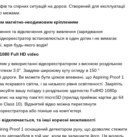
фів та спірних ситуацій на дорозі. Створений для експлуатації
ого межами.
им магнітно-неодимовим кріпленням
чення та відключення дроту живлення (заряджання
Відеореєстратор встановлюється в один дотик і не вимагає
, мрія будь-якого водія!
1080 Full HD video
стим у використанні відеореєстратором з високою роздільною
леєм 3,0”. Завдяки широкому куту огляду в 150 °
 дороги. Ви можете бути цілком впевнені, що Aspiring Proof 1
за яскравого світла, і за низького рівня освітленості. Закріпіть
писуйте вашу поїздку з роздільною здатністю FullHD 1080p.
пис на картку пам'яті microSD (прилад приймає картки до 64
о Сlass 10). Відзнятий відео можна переглянути
ореєстратора або пізніше на комп'ютері.
 відключається, та інші корисні можливості
piring Proof 1 оснащений детектором руху, що дозволяє стежити
еду автомобіля в той час, коли ви залишаєте його. Ця модель