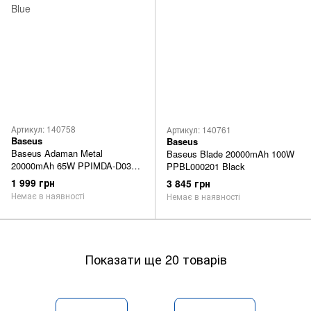
Артикул: 140758
Артикул: 140761
Baseus
Baseus
Baseus Adaman Metal
Baseus Blade 20000mAh 100W
20000mAh 65W PPIMDA-D03
PPBL000201 Black
Blue
1 999 грн
3 845 грн
Немає в наявності
Немає в наявності
Показати ще 20 товарів