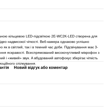
ваною кільцевою LED-підсвіткою 2E-WC2K-LED створена для
відео надвисокої чіткості. Веб-камера однаково успішно
 як в світлий, так і в темний час доби. Підсвічування має 3-
ання яскравості. Всеспрямований високочутливий мікрофон з
й і «живий» звук. А вбудований автофокус зберігає чіткість
моційного спілкування.
антія
Новий відгук або коментар