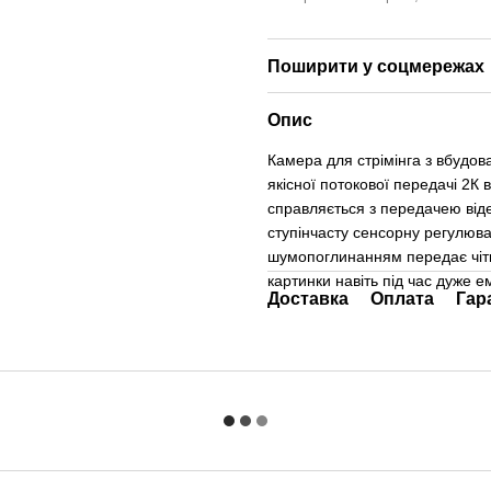
Поширити у соцмережах
Опис
Камера для стрімінга з вбудо
якісної потокової передачі 2К 
справляється з передачею відео
ступінчасту сенсорну регулюв
шумопоглинанням передає чітки
картинки навіть під час дуже е
Доставка
Оплата
Гар