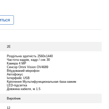
иться
2E
Роздільна здатність 2560x1440
Частота кадрів, кадр / сек 30
Камера 4 MP
Сенсор Omni Vision OV4689
Вбудований мікрофон
Автофокус
Інтерфейс USB
Кріплення Мультифункциональная база-зажим
LED-підсвітка
Довжина кабеля, м 1.5
Виробник
12