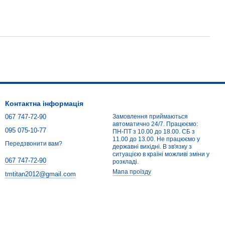
Контактна інформація
067 747-72-90
Замовлення приймаються
автоматично 24/7. Працюємо:
095 075-10-77
ПН-ПТ з 10.00 до 18.00. СБ з
11.00 до 13.00. Не працюємо у
Передзвонити вам?
державні вихідні. В зв'язку з
ситуацією в країні можливі зміни у
067 747-72-90
розкладі.
Мапа проїзду
tmtitan2012@gmail.com