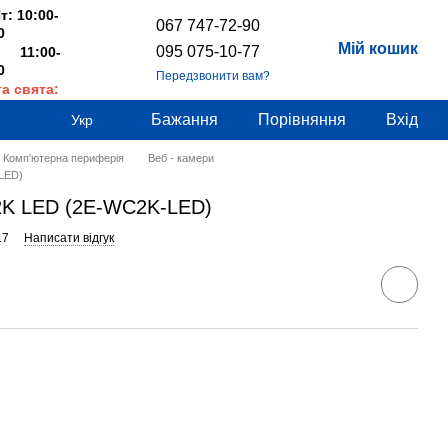
т: 10:00-
067 747-72-90
0
Мій кошик
095 075-10-77
 11:00-
0
Передзвонити вам?
та свята:
дні
Бажання
Порівняння
Вхід
Укр
Комп'ютерна периферія
Веб - камери
LED)
2K LED (2E-WC2K-LED)
17
Написати відгук