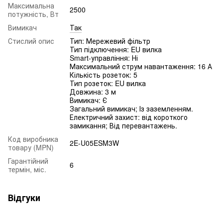
Максимальна
2500
потужність, Вт
Вимикач
Так
Стислий опис
Тип: Мережевий фільтр
Тип підключення: EU вилка
Smart-управління: Ні
Максимальний струм навантаження: 16 А
Кількість розеток: 5
Тип розеток: EU вилка
Довжина: 3 м
Вимикач: Є
Загальний вимикач; Із заземленням.
Електричний захист: від короткого
замикання; Від перевантажень.
Код виробника
2E-U05ESM3W
товару (MPN)
Гарантійний
6
термін, міс.
Відгуки