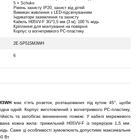
5 × Schuko
Рівень захисту IP20, захист від дітей
Вимикач живлення з LED-підсвічуванням
Індикатори заземлення та захисту
Кабель H05VV-F 3G*1,5 мм (3 м), 100 % мідь
Кріплення для монтування на поверхні
Корпус із вогнетривкого PC-пластику
2E-SP515M3WH
6
5M3WH
має п’ять розеток, розташованих під кутом 45°, щоби
одна одній. Корпус виготовлений з вогнетривкого PC-пластику,
ійкість та запобігає виникненню пожежі. У кабелі мережевого
ована кожна жила: трижильний H05VV-F із перерізом 1,5 мм.
мідь. Саме ці особливості зумовлюють допустиме максимальне
0 Вт.