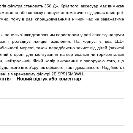
ія фільтра становить 350 Дж. Крім того, аксесуар має вимикач
 замикання або сплеску напруги автоматично від’єднає пристрої.
но, тому в разі спрацьовування в нічний час не заважатиме
ак: панель зі швидкоплавним варистором у разі сплеску напруги
ься і роз’єднує ланцюг живлення. На корпусі є два LED-
більності мережі, також передбачено захист від дітей (захисні
отній стороні для монтування на вертикальні чи горизонтальні
йн, нейтральний білий колір виконання є запорукою того, що
удь-якого інтер’єру: як офісного, так і домашнього. Надійність і
лені в мережевому фільтрі 2E SP515M3WH.
антія
Новий відгук або коментар