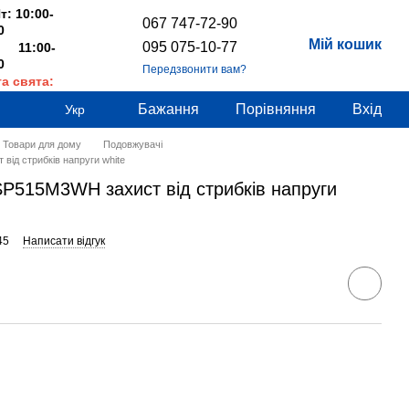
т: 10:00-
067 747-72-90
0
Мій кошик
095 075-10-77
 11:00-
0
Передзвонити вам?
та свята:
дні
Бажання
Порівняння
Вхід
Укр
Товари для дому
Подовжувачі
ід стрибків напруги white
SP515M3WH захист від стрибків напруги
45
Написати відгук