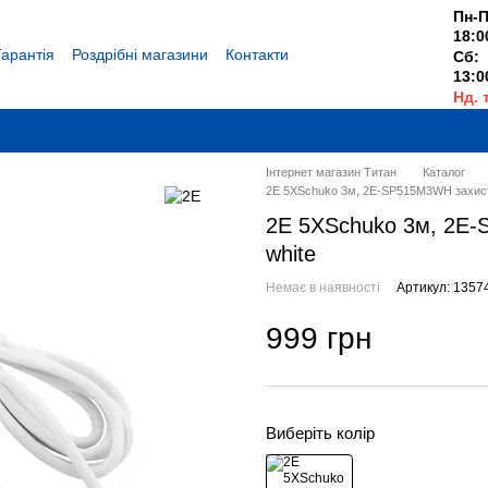
Пн-П
18:0
Гарантія
Роздрібні магазини
Контакти
Сб:
13:0
Нд. 
Вихі
Інтернет магазин Титан
Каталог
2E 5XSchuko 3м, 2E-SP515M3WH захист в
2E 5XSchuko 3м, 2E-
white
Немає в наявності
Артикул: 1357
999 грн
Виберіть колір