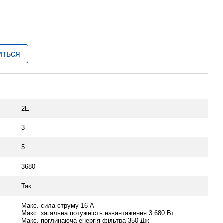
иться
2E
3
5
3680
Так
Макс. сила струму 16 А
Макс. загальна потужність навантаження 3 680 Вт
Макс. поглинаюча енергія фільтра 350 Дж