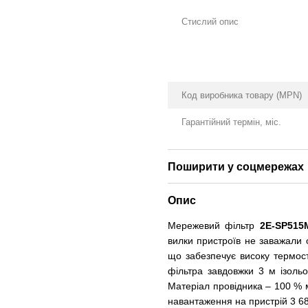
Стислий опис
Код виробника товару (MPN)
Гарантійний термін, міс.
Поширити у соцмережах
Опис
Мережевий фільтр
2E-SP51
вилки пристроїв не заважали 
що забезпечує високу термост
фільтра завдовжки 3 м ізоль
Матеріал провідника – 100 % 
навантаження на пристрій 3 68