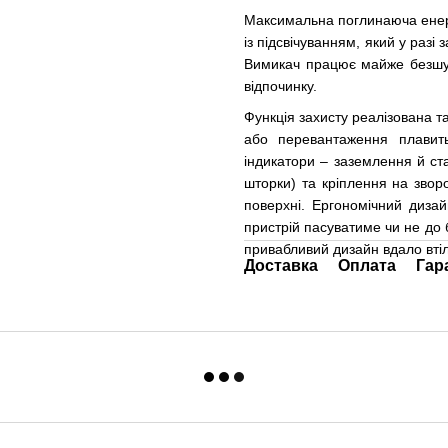
Максимальна поглинаюча енерг
із підсвічуванням, який у разі
Вимикач працює майже безшум
відпочинку.
Функція захисту реалізована т
або перевантаження плавит
індикатори – заземлення й ста
шторки) та кріплення на звор
поверхні. Ергономічний диза
пристрій пасуватиме чи не до б
привабливий дизайн вдало вті
Доставка
Оплата
Гар