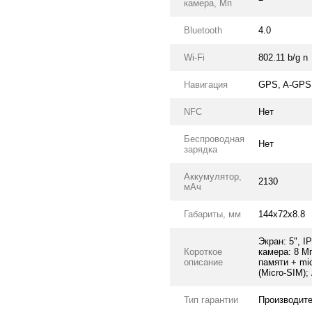
камера, Мп
Bluetooth
4.0
Wi-Fi
802.11 b/g n
Навигация
GPS, A-GPS
NFC
Нет
Беспроводная
Нет
зарядка
Аккумулятор,
2130
мАч
Габариты, мм
144x72x8.8
Экран: 5", I
Короткое
камера: 8 М
описание
памяти + mi
(Micro-SIM);
Тип гарантии
Производит