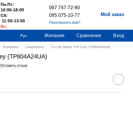
Пн-Пт:
067 747-72-90
10:00-18:00
Мой заказ
095 075-10-77
Сб:
11:00-13:00
Перезвонить вам?
Вс:
Выходные
Желания
Сравнение
Вход
Рус
Телефоны
Смартфоны
Tp-Link Neffos Y5S Grey (TP804A24UA)
rey (TP804A24UA)
Оставить отзыв