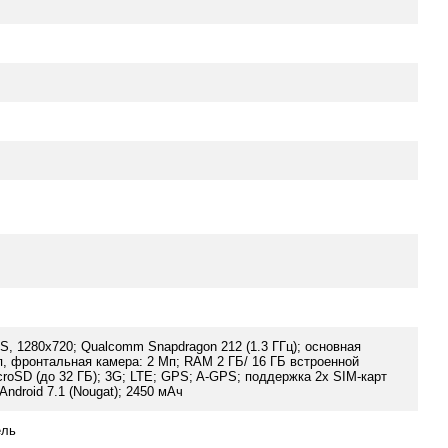
PS, 1280x720; Qualcomm Snapdragon 212 (1.3 ГГц); основная
п, фронтальная камера: 2 Мп; RAM 2 ГБ/ 16 ГБ встроенной
croSD (до 32 ГБ); 3G; LTE; GPS; A-GPS; поддержка 2х SIM-карт
 Android 7.1 (Nougat); 2450 мАч
ель