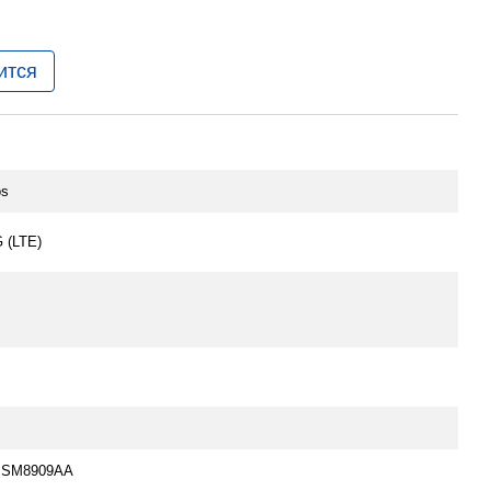
ится
os
 (LTE)
MSM8909AA