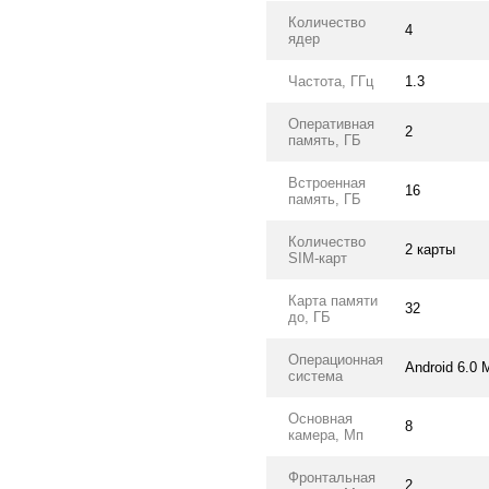
Количество
4
ядер
Частота, ГГц
1.3
Оперативная
2
память, ГБ
Встроенная
16
память, ГБ
Количество
2 карты
SIM-карт
Карта памяти
32
до, ГБ
Операционная
Android 6.0 
система
Основная
8
камера, Мп
Фронтальная
2