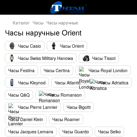
Каталог
Часы
Часы наручные
Часы наручные Orient
Часы Casio
Часы Orient
Часы Swiss Military Hanowa
Часы Tissot
Часы Festina
Часы Certina
Часы Royal London
Часы Kleynod
Часы Atlantic
Часы Adriatica
Часы Q&Q
Часы Romanson
Часы Pierre Lannier
Часы Bigotti
Часы Daniel Klein
Часы Roamer
Часы Jacques Lemans
Часы Guardo
Часы Seiko