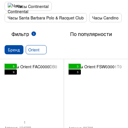
Часы Continental
Часы Santa Barbara Polo & Racquet Club
Часы Candino
Фильтр
По популярности
1
Бренд
Orient
9
3
9
3
1
Артикул: 104099
Артикул: 89788