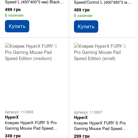
Speed L (450*400*3 мм) Black
Speed/Control L (400*450*3 мм)
2E-SPEED-L-BK-PRO
White (2E-PG310WH)
499 грн
489 грн
В наличии
В наличии
Купить
Купить
Артикул: 113866
Артикул: 113867
HyperX
HyperX
Коврик HyperX FURY S Pro
Коврик HyperX FURY S Pro
Gaming Mouse Pad Speed
Gaming Mouse Pad Speed
Edition (medium)
Edition (small)
349 грн
299 грн