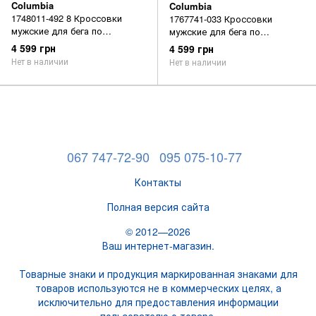
Columbia
Columbia
1748011-492 8 Кроссовки
1767741-033 Кроссовки
мужские для бега по
мужские для бега по
пересеченной местности
пересеченной местности
4 599 грн
4 599 грн
TRANS ALPS™ F.K.T.™ II
MOJAVE TRAIL™ II OUTDRY™
Нет в наличии
Нет в наличии
синий р.8
серый р.8
067 747-72-90
095 075-10-77
Контакты
Полная версия сайта
© 2012—2026
Ваш интернет-магазин.
Товарные знаки и продукция маркированная знаками для
товаров используются не в коммерческих целях, а
исключительно для предоставления информации