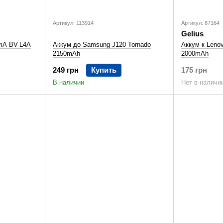
Артикул: 113914
Артикул: 87164
Gelius
0mA BV-L4A
Аккум до Samsung J120 Tornado
Аккум к Lenov
2150mAh
2000mAh
249 грн
Купить
175 грн
В наличии
Нет в наличи