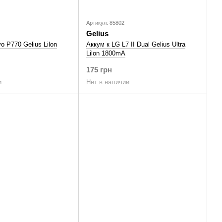
Артикул: 85802
Gelius
o P770 Gelius Lilon
Аккум к LG L7 II Dual Gelius Ultra
Lilon 1800mA
175 грн
и
Нет в наличии