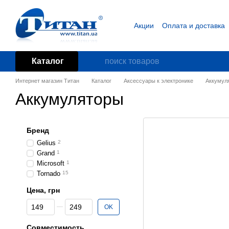
Перейти к основному контенту
Акции
Оплата и доставка
Блог
Пользовательское
Каталог
Интернет магазин Титан
Каталог
Аксессуары к электронике
Аккумул
Аккумуляторы
Бренд
Gelius
2
Grand
1
Microsoft
1
Tornado
15
Цена, грн
От Цена, грн
До Цена, грн
OK
Совместимость