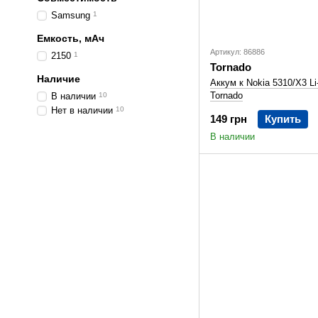
Samsung
1
Емкость, мАч
Артикул: 86886
2150
1
Tornado
Наличие
Аккум к Nokia 5310/X3 L
Tornado
В наличии
10
Нет в наличии
10
149 грн
Купить
В наличии