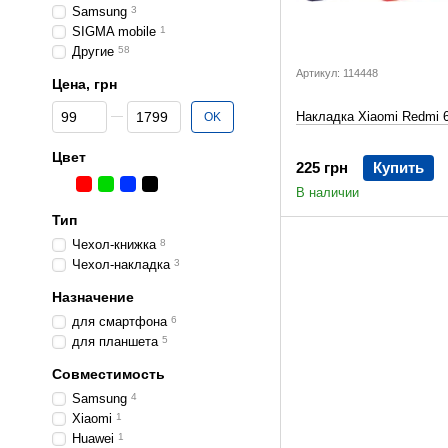
Samsung
3
SIGMA mobile
1
Другие
58
Артикул: 114448
Цена, грн
От Цена, грн
До Цена, грн
Накладка Xiaomi Redmi 
OK
Цвет
225 грн
Купить
В наличии
Тип
Чехол-книжка
8
Чехол-накладка
3
Назначение
для смартфона
6
для планшета
5
Совместимость
Samsung
4
Xiaomi
1
Huawei
1