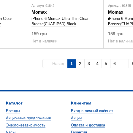
Артикул: 91842
Артикул: 91845
Momax
Momax
n Clear
iPhone 6 Momax Ultra Thin Clear
iPhone 6 Moma
e
Breeze(CUAPIP6D) Black
Breeze(CUAP
159 грн
159 грн
Нет в наличии
Нет в наличи
Назад
1
2
3
4
5
6
...
Каталог
Клиентам
Бренды
Вход в личный кабинет
Акционные предложения
Акции
Энергонезависимость
Оплата и доставка
Часы
Гарантия