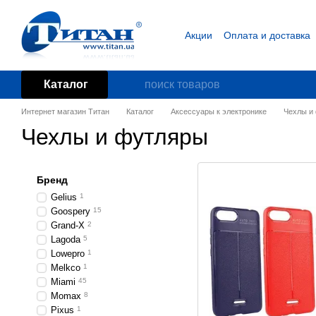
Перейти к основному контенту
Акции
Оплата и доставка
Блог
Пользовательское
Каталог
Интернет магазин Титан
Каталог
Аксессуары к электронике
Чехлы и
Чехлы и футляры
Бренд
Gelius
1
Goospery
15
Grand-X
2
Lagoda
5
Lowepro
1
Melkco
1
Miami
45
Momax
8
Pixus
1