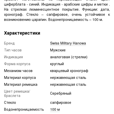
циферблата - синий. Индикация - арабские цифры и метки .
На стрелках люминесцентное покрытие. Функции: дата,
хронограф. Стекло – сапфировое, очень устойчивое к
возникновению царапин. Водонепроницаемость – 100 м.
Характеристики
Бренд
Swiss Military Hanowa
Тип часов
Мужские
Индикация
аналоговая (стрелки)
Форма корпуса
круглый
Механизм часов
кварцевый хронограф
Материал корпуса
нержавеющая сталь
Материал ремешка
нержавеющая сталь
Цвет ремешка/
Серебряный
браслета
Стекло
сапфировое
Водонепроницаемость
100 м