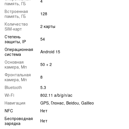
4
память, ГБ
Встроенная
128
память, ГБ
Количество
2 карты
SIM-карт
Степень
54
защиты, IP
Операционная
Android 15
система
Основная
50 + 2
камера, Мп
Фронтальная
8
камера, Мп
Bluetooth
5.3
Wi-Fi
802.11 a/b/g/n/ac
Навигация
GPS, Глонас, Beidou, Galileo
NFC
Нет
Беспроводная
Нет
зарядка