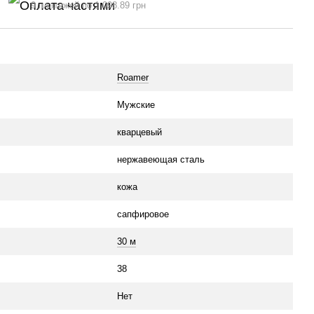
9 платежей по 1 098.89 грн
Roamer
Мужские
кварцевый
нержавеющая сталь
кожа
сапфировое
30 м
38
Нет