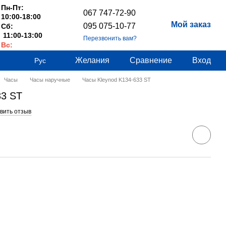
Пн-Пт:
067 747-72-90
10:00-18:00
Мой заказ
095 075-10-77
Сб:
11:00-13:00
Перезвонить вам?
Вс:
Выходные
Желания
Сравнение
Вход
Рус
Часы
Часы наручные
Часы Kleynod K134-633 ST
33 ST
вить отзыв