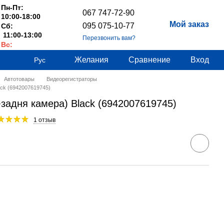
Пн-Пт:
067 747-72-90
10:00-18:00
Мой заказ
095 075-10-77
Сб:
11:00-13:00
Перезвонить вам?
Вс:
Выходные
Желания
Сравнение
Вход
Рус
Автотовары
Видеорегистраторы
ack (6942007619745)
(+задня камера) Black (6942007619745)
1 отзыв