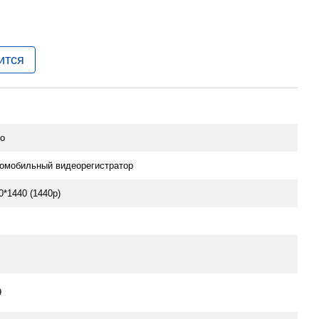
ится
o
омобильный видеорегистратор
0*1440 (1440p)
9