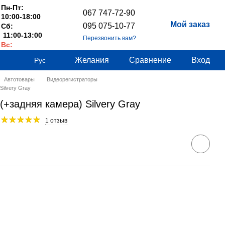
Пн-Пт:
067 747-72-90
10:00-18:00
Мой заказ
095 075-10-77
Сб:
11:00-13:00
Перезвонить вам?
Вс:
Выходные
Желания
Сравнение
Вход
Рус
Автотовары
Видеорегистраторы
Silvery Gray
(+задняя камера) Silvery Gray
1 отзыв