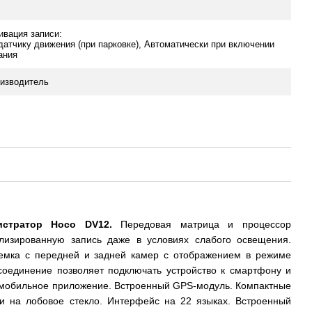
ивация записи:
датчику движения (при парковке), Автоматически при включении
ания
изводитель
истратор Hoco DV12.
Передовая матрица и процессор
лизированную запись даже в условиях слабого освещения.
емка с передней и задней камер с отображением в режиме
i-соединение позволяет подключать устройство к смартфону и
 мобильное приложение. Встроенный GPS-модуль. Компактные
ки на лобовое стекло. Интерфейс на 22 языках. Встроенный