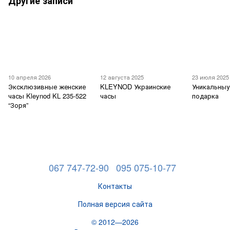
Другие записи
10 апреля 2026
12 августа 2025
23 июля 2025
Эксклюзивные женские
KLEYNOD Украинские
Уникальныу
часы Kleynod KL 235-522
часы
подарка
“Зоря”
067 747-72-90
095 075-10-77
Контакты
Полная версия сайта
© 2012—2026