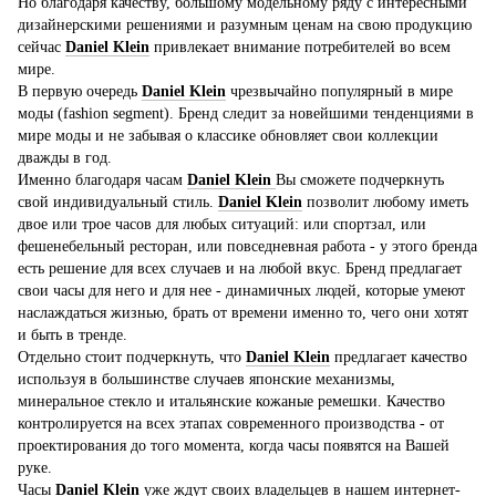
Но благодаря качеству, большому модельному ряду с интересными
дизайнерскими решениями и разумным ценам на свою продукцию
сейчас
Daniel Klein
привлекает внимание потребителей во всем
мире.
В первую очередь
Daniel Klein
чрезвычайно популярный в мире
моды (fashion segment). Бренд следит за новейшими тенденциями в
мире моды и не забывая о классике обновляет свои коллекции
дважды в год.
Именно благодаря часам
Daniel Klein
Вы сможете подчеркнуть
свой индивидуальный стиль.
Daniel Klein
позволит любому иметь
двое или трое часов для любых ситуаций: или спортзал, или
фешенебельный ресторан, или повседневная работа - у этого бренда
есть решение для всех случаев и на любой вкус. Бренд предлагает
свои часы для него и для нее - динамичных людей, которые умеют
наслаждаться жизнью, брать от времени именно то, чего они хотят
и быть в тренде.
Отдельно стоит подчеркнуть, что
Daniel Klein
предлагает качество
используя в большинстве случаев японские механизмы,
минеральное стекло и итальянские кожаные ремешки. Качество
контролируется на всех этапах современного производства - от
проектирования до того момента, когда часы появятся на Вашей
руке.
Часы
Daniel Klein
уже ждут своих владельцев в нашем интернет-