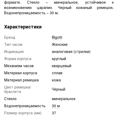
формате. Стекло – минеральное, устойчивое к
возникновению царапин. Черный кожаный ремешок.
Водонепроницаемость – 30 м.
Характеристики
Бренд
Bigotti
Тип часов
Женские
Индикация
аналоговая (стрелки)
Форма корпуса
круглый
Механизм часов
кварцевый
Материал корпуса
сплав
Материал ремешка
кожа
Цвет ремешка/
Чёрный
браслета
Стекло
минеральное
Водонепроницаемость
30 м
Размер корпуса (мм)
37