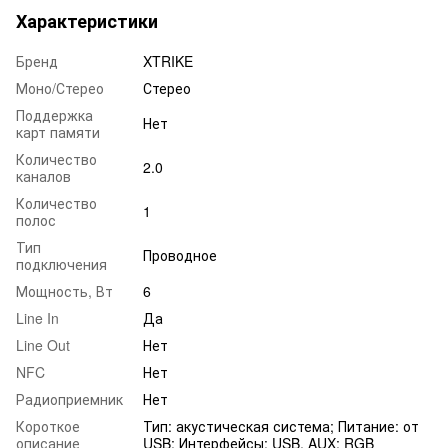
Характеристики
Бренд
XTRIKE
Моно/Стерео
Стерео
Поддержка
Нет
карт памяти
Количество
2.0
каналов
Количество
1
полос
Тип
Проводное
подключения
Мощность, Вт
6
Line In
Да
Line Out
Нет
NFC
Нет
Радиоприемник
Нет
Короткое
Тип: акустическая система; Питание: от
описание
USB; Интерфейсы: USB, AUX; RGB