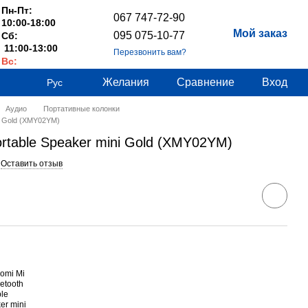
Пн-Пт:
067 747-72-90
10:00-18:00
Мой заказ
095 075-10-77
Сб:
11:00-13:00
Перезвонить вам?
Вс:
Выходные
Желания
Сравнение
Вход
Рус
Аудио
Портативные колонки
ni Gold (XMY02YM)
ortable Speaker mini Gold (XMY02YM)
Оставить отзыв