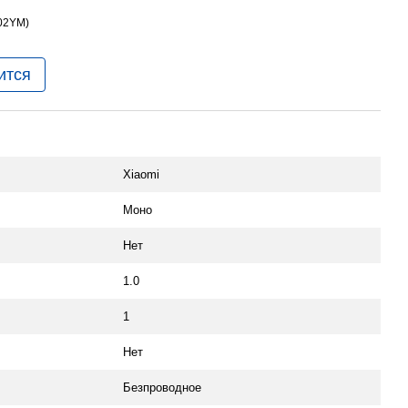
ится
Xiaomi
Моно
Нет
1.0
1
Нет
Безпроводное