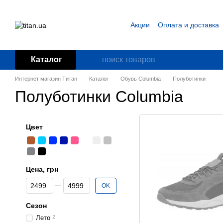
Перейти к основному контенту
Акции
Оплата и доставка
Блог
Пользовательское
Каталог
Интернет магазин Титан
Каталог
Обувь Columbia
Полуботинки
Полуботинки Columbia
Цвет
Цена, грн
От Цена, грн
До Цена, грн
OK
Сезон
Лето
2