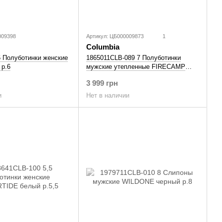
009398
Артикул: ЦБ000009873
1
Columbia
6 Полуботинки женские
1865011CLB-089 7 Полуботинки
р.6
мужские утепленные FIRECAMP
FLEECE III серый р.7
3 999 грн
и
Нет в наличии