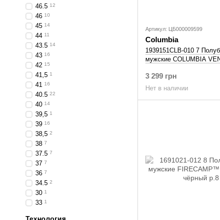
46.5
12
46
10
45
14
Артикул: ЦБ000009599
44
11
Columbia
43.5
14
1939151CLB-010 7 Полуб
43
16
мужские COLUMBIA VE
42
15
черный р.7
41,5
1
3 299 грн
41
16
Нет в наличии
40.5
22
40
14
39,5
1
39
16
38,5
2
38
7
37.5
7
37
7
36
7
34.5
2
30
1
33
1
Технология