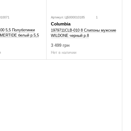
010071
Артикул: ЦБ000010185
1
Columbia
00 5,5 Полуботинки
1979711CLB-010 8 Слипоны мужские
MERTIDE белый р.5,5
WILDONE черный р.8
3 499 грн
и
Нет в наличии