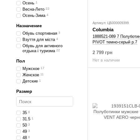
Осень
1
Весна-Лето
22
Осень-Зима
4
Артикул: ЦБ000009399
Назначение
Columbia
Обувь спортивная
3
1888521-089 7 Полуботи
Взуття для мiста
4
PIVOT темно-серый р.7
Обувь для активного
отдыха i туризма
22
2 799 грн
Нет в наличии
Пол
Мужское
17
Женское
11
Детские
1
Размер
35
8
31.5
1
50
3
49
3
48
6