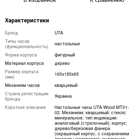
Характеристики
Бренд
UTA
Типы часов
настольные
(функциональность)
Форма корпуса
фигурный
Материал корпуса
дерево
Размер корпуса
165х185х65
(мм)
Механизм часов
кварцевый
Страна регистрации
Украина
бренда
Короткое описание
Настольные часы UTA-Wood MT01-
02. Механизм: кварцевый; стекло:
минеральное; тип индикации:
аналоговый (стрелочный); корпус:
дерево/березовая фанера
(окрашеный корпус, с сохранением
текстуры материала); индикация: