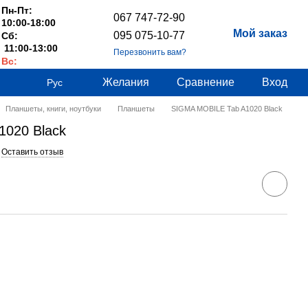
Пн-Пт:
067 747-72-90
10:00-18:00
Мой заказ
095 075-10-77
Сб:
11:00-13:00
Перезвонить вам?
Вс:
Выходные
Желания
Сравнение
Вход
Рус
Планшеты, книги, ноутбуки
Планшеты
SIGMA MOBILE Tab A1020 Black
020 Black
Оставить отзыв