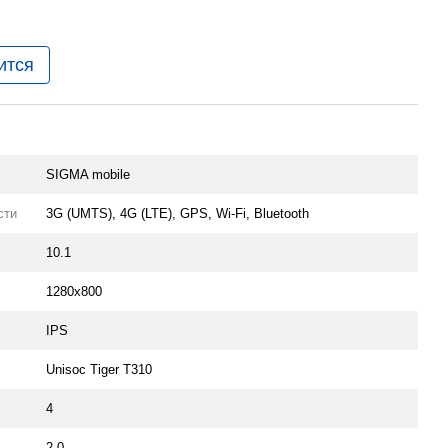
ится
SIGMA mobile
сти
3G (UMTS), 4G (LTE), GPS, Wi-Fi, Bluetooth
10.1
1280х800
IPS
Unisoc Tiger T310
4
2.0