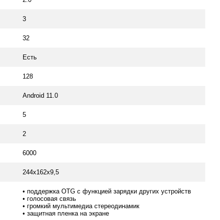
3
32
Есть
128
Android 11.0
5
2
6000
244x162x9,5
• поддержка OTG с функцией зарядки других устройств
• голосовая связь
• громкий мультимедиа стереодинамик
• защитная пленка на экране