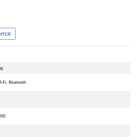
ится
ng
-Fi, Bluetooth
200