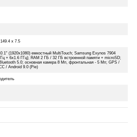
 149.4 x 7.5
0.1" (1920x1080) емкостный MultiTouch; Samsung Exynos 7904
ГГц + 6x1.6 ГГц); RAM 2 ГБ / 32 ГБ встроенной памяти + microSD;
 Bluetooth 5.0; основная камера 8 Мп, фронтальная - 5 Мп; GPS /
 / Android 9.0 (Pie)
одитель