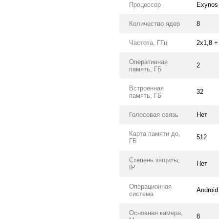
Процессор
Exynos
Количество ядер
8
Частота, ГГц
2х1,8 +
Оперативная
2
память, ГБ
Встроенная
32
память, ГБ
Голосовая связь
Нет
Карта памяти до,
512
ГБ
Степень защиты,
Нет
IP
Операционная
Android
система
Основная камера,
8