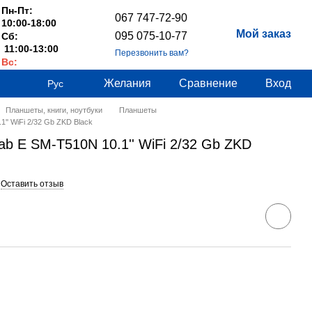
Пн-Пт:
067 747-72-90
10:00-18:00
Мой заказ
095 075-10-77
Сб:
11:00-13:00
Перезвонить вам?
Вс:
Выходные
Желания
Сравнение
Вход
Рус
Планшеты, книги, ноутбуки
Планшеты
' WiFi 2/32 Gb ZKD Black
E SM-T510N 10.1'' WiFi 2/32 Gb ZKD
Оставить отзыв