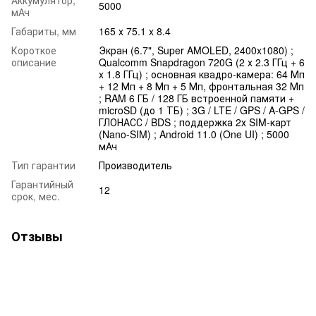
5000
мАч
Габариты, мм
165 x 75.1 x 8.4
Короткое
Экран (6.7", Super AMOLED, 2400x1080) ;
описание
Qualcomm Snapdragon 720G (2 x 2.3 ГГц + 6
x 1.8 ГГц) ; основная квадро-камера: 64 Мп
+ 12 Мп + 8 Мп + 5 Мп, фронтальная 32 Мп
; RAM 6 ГБ / 128 ГБ встроенной памяти +
microSD (до 1 ТБ) ; 3G / LTE / GPS / A-GPS /
ГЛОНАСС / BDS ; поддержка 2х SIM-карт
(Nano-SIM) ; Android 11.0 (One UI) ; 5000
мАч
Тип гарантии
Производитель
Гарантийный
12
срок, мес.
Отзывы