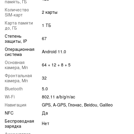
память, ГБ
Количество
2 карты
SIM-карт
Карта памяти
1 ТБ
до, ГБ
Степень
67
защиты, IP
Операционная
Android 11.0
система
Основная
64 + 12 + 8 + 5
камера, Мп
Фронтальная
32
камера, Мп
Bluetooth
5.0
Wi-Fi
802.11 a/b/g/n/ac
Навигация
GPS, A-GPS, Глонас, Beidou, Galileo
NFC
Да
Беспроводная
Нет
зарядка
Аккумулятор,