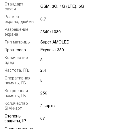
Стандарт
GSM, 3G, 4G (LTE), 5G
связи
Размер
6.7
экрана, дюймы
Разрешение
2340x1080
экрана
Тип матрицы
Super AMOLED
Процессор
Exynos 1380
Количество
8
ядер
Частота, ГГц
2.4
Оперативная
8
память, ГБ
Встроенная
256
память, ГБ
Количество
2 карты
SIM-карт
Степень
67
защиты, IP
Операционная