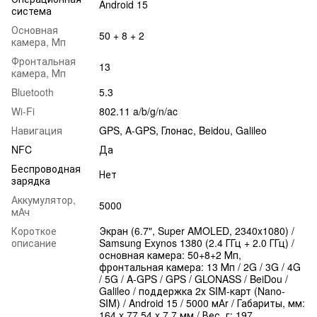
Android 15
система
Основная
50 + 8 + 2
камера, Мп
Фронтальная
13
камера, Мп
Bluetooth
5.3
Wi-Fi
802.11 a/b/g/n/ac
Навигация
GPS, A-GPS, Глонас, Beidou, Galileo
NFC
Да
Беспроводная
Нет
зарядка
Аккумулятор,
5000
мАч
Короткое
Экран (6.7", Super AMOLED, 2340x1080) /
описание
Samsung Exynos 1380 (2.4 ГГц + 2.0 ГГц) /
основная камера: 50+8+2 Мп,
фронтальная камера: 13 Мп / 2G / 3G / 4G
/ 5G / A-GPS / GPS / GLONASS / BeiDou /
Galileo / поддержка 2х SIM-карт (Nano-
SIM) / Android 15 / 5000 мАr / Габариты, мм:
164 x 77.54 x 7.7 мм / Вес, г: 197.