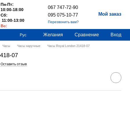
Пн-Пт:
067 747-72-90
10:00-18:00
Мой заказ
095 075-10-77
Сб:
11:00-13:00
Перезвонить вам?
Вс:
Выходные
Желания
Сравнение
Вход
Рус
Часы
Часы наручные
Часы Royal London 21418-07
1418-07
Оставить отзыв