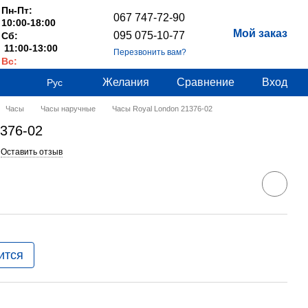
Пн-Пт:
067 747-72-90
10:00-18:00
Мой заказ
095 075-10-77
Сб:
11:00-13:00
Перезвонить вам?
Вс:
Выходные
Желания
Сравнение
Вход
Рус
Часы
Часы наручные
Часы Royal London 21376-02
1376-02
Оставить отзыв
ится