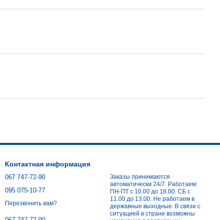
Контактная информация
067 747-72-90
Заказы принимаются
автоматически 24/7. Работаем:
095 075-10-77
ПН-ПТ с 10.00 до 18.00. СБ с
11.00 до 13.00. Не работаем в
Перезвонить вам?
державные выходные. В связи с
ситуацией в стране возможны
067 747-72-90