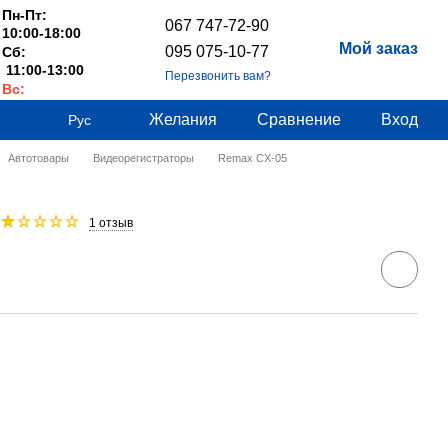
Пн-Пт:
067 747-72-90
10:00-18:00
Мой заказ
095 075-10-77
Сб:
11:00-13:00
Перезвонить вам?
Вс:
Выходные
Желания
Сравнение
Вход
Рус
Автотовары
Видеорегистраторы
Remax CX-05
1 отзыв