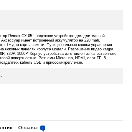
атор Remax CX-05 - надежное устройство для длительной
 Аксессуар имеет встроенный аккумулятор на 220 mah,
лот TF для карты памяти. Функциональные кнопки управления
на боковых панелях корпуса модели. Разрешение видео кадра
0P, 720P, 1080P. Корпус устройства изготовлен из качественного
товой поверхностью. Разъемы Micro-usb, HDMI, слот TF. В
тоадаптер, кабель USB и присоска-крепление.
ь
антия
Отзывы
1