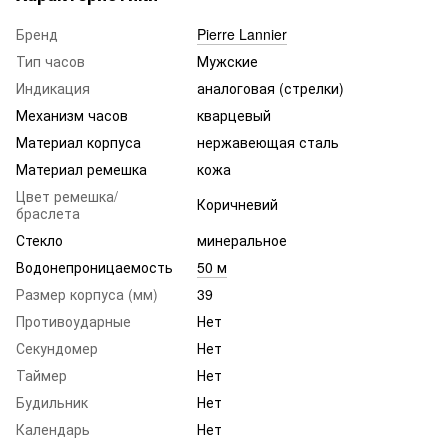
Бренд
Pierre Lannier
Тип часов
Мужские
Индикация
аналоговая (стрелки)
Механизм часов
кварцевый
Материал корпуса
нержавеющая сталь
Материал ремешка
кожа
Цвет ремешка/
Коричневий
браслета
Стекло
минеральное
Водонепроницаемость
50 м
Размер корпуса (мм)
39
Противоударные
Нет
Секундомер
Нет
Таймер
Нет
Будильник
Нет
Календарь
Нет