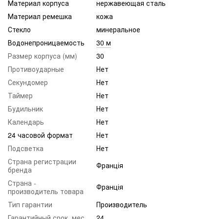
Материал корпуса
нержавеющая сталь
Материал ремешка
кожа
Стекло
минеральное
Водонепроницаемость
30 м
Размер корпуса (мм)
30
Противоударные
Нет
Секундомер
Нет
Таймер
Нет
Будильник
Нет
Календарь
Нет
24 часовой формат
Нет
Подсветка
Нет
Страна регистрации
Франція
бренда
Страна -
Франція
производитель товара
Тип гарантии
Производитель
Гарантийный срок, мес.
24