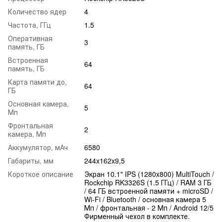
Количество ядер
4
Частота, ГГц
1.5
Оперативная
3
память, ГБ
Встроенная
64
память, ГБ
Карта памяти до,
64
ГБ
Основная камера,
5
Мп
Фронтальная
2
камера, Мп
Аккумулятор, мАч
6580
Габариты, мм
244x162x9,5
Короткое описание
Экран 10.1" IPS (1280x800) MultiTouch /
Rockchip RK3326S (1.5 ГГц) / RAM 3 ГБ
/ 64 ГБ встроенной памяти + microSD /
Wi-Fi / Bluetooth / основная камера 5
Мп / фронтальная - 2 Мп / Android 12/5
Фирменный чехол в комплекте.