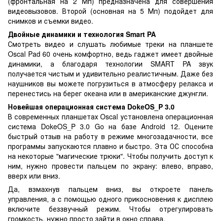
(фронтальная на 2 Мп) предназначена для совершения
видеовызовов. Второй (основная на 5 Мп) подойдет для
снимков и съемки видео.
Двойные динамики и технология Smart PA
Смотреть видео и слушать любимые треки на планшете
Oscal Pad 60 очень комфортно, ведь гаджет имеет двойные
динамики, а благодаря технологии SMART PA звук
получается чистым и удивительно реалистичным. Даже без
наушников вы можете погрузиться в атмосферу релакса и
перенестись на берег океана или в американские джунгли.
Новейшая операционная система DokeOS_P 3.0
В современных планшетах Oscal установлена операционная
система DokeOS_P 3.0 Go на базе Android 12. Оцените
быстрый отзыв на работу в режиме многозадачности, все
программы запускаются плавно и быстро. Эта ОС способна
на некоторые "магические трюки". Чтобы получить доступ к
ним, нужно провести пальцем по экрану: влево, вправо,
вверх или вниз.
Да, взмахнув пальцем вниз, вы откроете панель
управления, а с помощью одного прикосновения к дисплею
включите беззвучный режим. Чтобы отрегулировать
громкость, нужно просто зайти в окно справа.