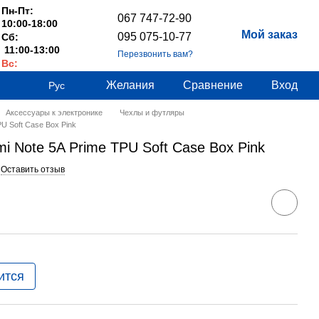
Пн-Пт:
067 747-72-90
10:00-18:00
Мой заказ
095 075-10-77
Сб:
11:00-13:00
Перезвонить вам?
Вс:
Выходные
Желания
Сравнение
Вход
Рус
Аксессуары к электронике
Чехлы и футляры
U Soft Case Box Pink
i Note 5A Prime TPU Soft Case Box Pink
Оставить отзыв
ится