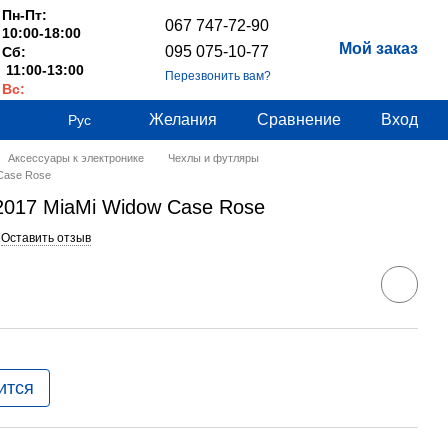
Пн-Пт:
067 747-72-90
10:00-18:00
Мой заказ
095 075-10-77
Сб:
11:00-13:00
Перезвонить вам?
Вс:
Выходные
Желания
Сравнение
Вход
Рус
Аксессуары к электронике
Чехлы и футляры
Case Rose
2017 MiaMi Widow Case Rose
Оставить отзыв
ится