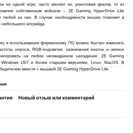
ен на одной игре, часто меняет их, уничтожая врагов, то из
правляя собственным войском – 2E Gaming HyperDrive Lite
в любой из них. В случае необходимости мышка поможет в
о небольшого апгрейда.
му в использовании фирменному ПО можно быстро изменить
астоты опроса, RGB-подсветки, назначения кнопок и записи
реагировать на любое неожиданное нападение. 2E Gaming
с Windows 10/7 и более старыми версиями, Linux, MacOS. В
обедителем вместе с мышкой 2E Gaming HyperDrive Lite.
ння
антия
Новый отзыв или комментарий