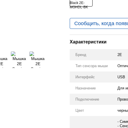
Сообщить, когда появ
Характеристики
Бренд
2E
Тип сенсора мыши
Оптич
Интерфейс
USB
Назначение
Для и
Подключение
Прово
Цвет
черны
- Сим
- Сен