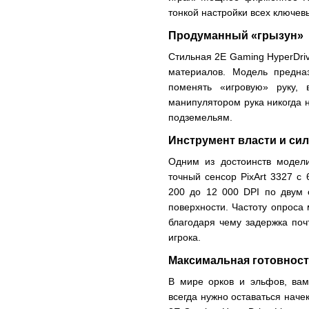
тонкой настройки всех ключев
Продуманный «грызун»
Стильная 2E Gaming HyperDriv
материалов. Модель предна
поменять «игровую» руку,
манипулятором рука никогда 
подземельям.
Инструмент власти и си
Одним из достоинств модели
точный сенсор PixArt 3327 с
200 до 12 000 DPI по двум 
поверхности. Частоту опроса 
благодаря чему задержка поч
игрока.
Максимальная готовнос
В мире орков и эльфов, вам
всегда нужно оставаться начек