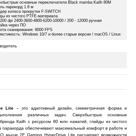
рхбыстрые основные переключатели Black mamba Kailh 80M
ель парокорд 1.8 м
одер колеса прокрутки F-SWITCH
йды из чистого PTFE-материала
1200 dpi 2400-3600-4800-6200-10000 / 200 - 12000 ручная
ойка через ПО
тота сканирования: 8000 FPS
местимость: Windows 10/7 и более старые версии / macOS / Linux
водитель
e Lite
– это адаптивный дизайн, симметричная форма и
ыполнения различных задач. Сверхбыстрые основные
ренда Kailh с ресурсом 80 млн нажатий, глайды из чистого
з паракорда обеспечивают максимальный комфорт в работе и
О мыши 2E Gaming HyperDrive Lite расширяет возможности