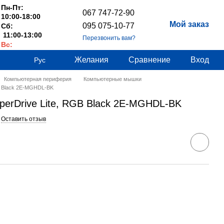
Пн-Пт:
067 747-72-90
10:00-18:00
Мой заказ
095 075-10-77
Сб:
11:00-13:00
Перезвонить вам?
Вс:
Выходные
Желания
Сравнение
Вход
Рус
Компьютерная периферия
Компьютерные мышки
B Black 2E-MGHDL-BK
erDrive Lite, RGB Black 2E-MGHDL-BK
Оставить отзыв