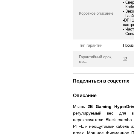
- Све
- Каб
- Энк
Короткое описание
- Гла
-DPI 
настр
- Час
- Сов
Тип гарантии
Произ
Гарантийный срок,
12
мес.
Поделиться в соцсетях
Описание
Мышь
2E Gaming HyperDriv
регулируемый вес для в
переключатели Black mamba б
PTFE и неощутимый кабель и
играх. Мощное фирменное П