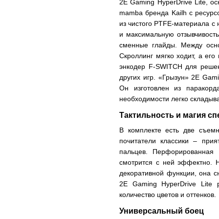
2E Gaming HyperDrive Lite, 
mamba бренда Kailh с ресурс
из чистого PTFE-материала с
и максимальную отзывчивость
сменные глайды. Между осн
Скроллинг мягко ходит, а ег
энкодер F-SWITCH для решен
других игр. «Грызун» 2E Gami
Он изготовлен из паракорд
необходимости легко складыва
Тактильность и магия с
В комплекте есть две съем
почитатели классики – при
пальцев. Перфорированная 
смотрится с ней эффектно. 
декоративной функции, она с
2E Gaming HyperDrive Lite
количество цветов и оттенков.
Универсальный боец