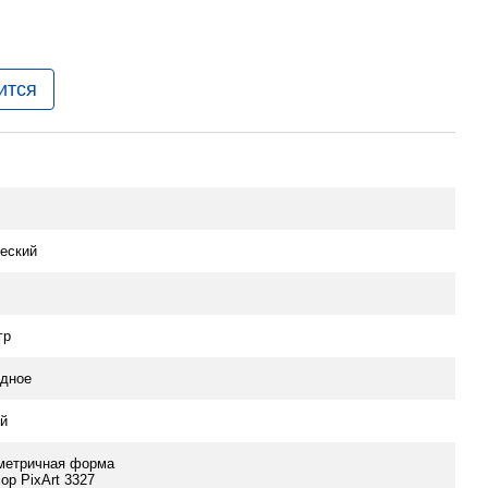
ится
еский
гр
дное
й
метричная форма
сор PixArt 3327