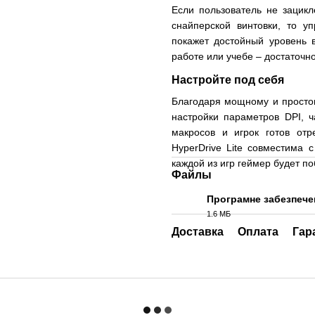
Если пользователь не зацикл
снайперской винтовки, то у
покажет достойный уровень 
работе или учебе – достаточн
Настройте под себя
Благодаря мощному и просто
настройки параметров DPI, ч
макросов и игрок готов от
HyperDrive Lite совместима 
каждой из игр геймер будет п
Файлы
Програмне забезпече
1.6 МБ
ZIP
Доставка
Оплата
Гар