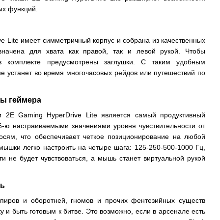
ых функций.
e Lite имеет симметричный корпус и собрана из качественных
значена для хвата как правой, так и левой рукой. Чтобы
 в комплекте предусмотрены заглушки. С таким удобным
не устанет во время многочасовых рейдов или путешествий по
лы геймера
 2E Gaming HyperDrive Lite является самый продуктивный
 6-ю настраиваемыми значениями уровня чувствительности от
осям, что обеспечивает четкое позиционирование на любой
мышки легко настроить на четыре шага: 125-250-500-1000 Гц,
ти не будет чувствоваться, а мышь станет виртуальной рукой
ть
пиров и оборотней, гномов и прочих фентезийных существ
у и быть готовым к битве. Это возможно, если в арсенале есть