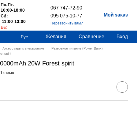
Пн-Пт:
067 747-72-90
10:00-18:00
Мой заказ
095 075-10-77
Сб:
11:00-13:00
Перезвонить вам?
Вс:
Выходные
Желания
Сравнение
Вход
Рус
Аксессуары к электронике
Резервное питание (Power Bank)
t spirit
30000mAh 20W Forest spirit
1 отзыв