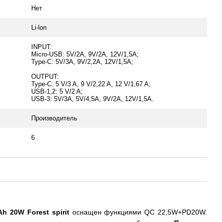
Нет
Li-lon
INPUT:
Micro-USB: 5V/2A, 9V/2A, 12V/1,5A;
Type-C: 5V/3A, 9V/2,2A, 12V/1,5A;
OUTPUT:
Type-C: 5 V/3 A, 9 V/2,22 A, 12 V/1,67 A;
USB-1,2: 5 V/2 A;
USB-3: 5V/3A, 5V/4,5A, 9V/2A, 12V/1,5A.
Производитель
6
Ah 20W Forest spirit
оснащен функциями QC 22,5W+PD20W.