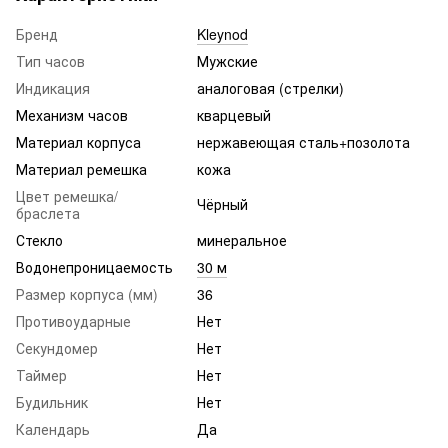
Бренд
Kleynod
Тип часов
Мужские
Индикация
аналоговая (стрелки)
Механизм часов
кварцевый
Материал корпуса
нержавеющая сталь+позолота
Материал ремешка
кожа
Цвет ремешка/
Чёрный
браслета
Стекло
минеральное
Водонепроницаемость
30 м
Размер корпуса (мм)
36
Противоударные
Нет
Секундомер
Нет
Таймер
Нет
Будильник
Нет
Календарь
Да