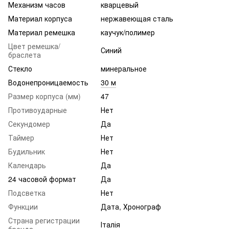
Механизм часов
кварцевый
Материал корпуса
нержавеющая сталь
Материал ремешка
каучук/полимер
Цвет ремешка/
Синий
браслета
Стекло
минеральное
Водонепроницаемость
30 м
Размер корпуса (мм)
47
Противоударные
Нет
Секундомер
Да
Таймер
Нет
Будильник
Нет
Календарь
Да
24 часовой формат
Да
Подсветка
Нет
Функции
Дата, Хронограф
Страна регистрации
Італія
бренда