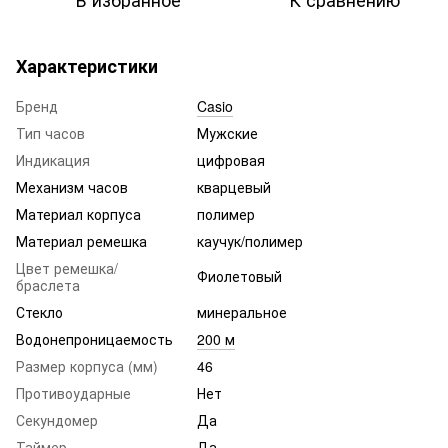
Характеристики
Бренд
Casio
Тип часов
Мужские
Индикация
цифровая
Механизм часов
кварцевый
Материал корпуса
полимер
Материал ремешка
каучук/полимер
Цвет ремешка/
Фиолетовый
браслета
Стекло
минеральное
Водонепроницаемость
200 м
Размер корпуса (мм)
46
Противоударные
Нет
Секундомер
Да
Таймер
Да