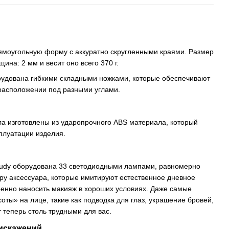
рямоугольную форму с аккуратно скругленными краями. Размер
щина: 2 мм и весит оно всего 370 г.
рудована гибкими складными ножками, которые обеспечивают
 расположении под разными углами.
ла изготовлены из ударопрочного ABS материала, который
плуатации изделия.
Judy оборудована 33 светодиодными лампами, равномерно
у аксессуара, которые имитируют естественное дневное
ренно наносить макияж в хороших условиях. Даже самые
оты» на лице, такие как подводка для глаз, украшение бровей,
 теперь столь трудными для вас.
 искажений