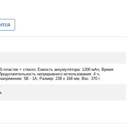
ится
S-пластик + стекло; Емкость аккумулятора: 1200 мАч; Время
 Продолжительность непрерывного использования: 4 ч;
апряжение: 5В - 1А; Размер: 238 х 168 мм; Вес: 370 г
ь