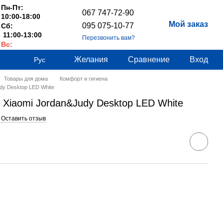
Пн-Пт:
067 747-72-90
10:00-18:00
Мой заказ
095 075-10-77
Сб:
11:00-13:00
Перезвонить вам?
Вс:
Выходные
Желания
Сравнение
Вход
Рус
Товары для дома
Комфорт и гигиена
dy Desktop LED White
 Xiaomi Jordan&Judy Desktop LED White
Оставить отзыв