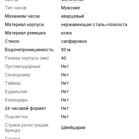
Тип часов
Мужские
Механизм часов
кварцевый
Материал корпуса
нержавеющая сталь+позолота
Материал ремешка
кожа
Стекло
сапфировое
Водонепроницаемость
50 м
Размер корпуса (мм)
40
Противоударные
Нет
Секундомер
Нет
Таймер
Нет
Будильник
Нет
Календарь
Нет
24 часовой формат
Нет
Подсветка
Нет
Страна регистрации
Швейцария
бренда
Страна -