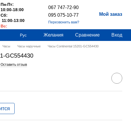
Пн-Пт:
067 747-72-90
10:00-18:00
Мой заказ
095 075-10-77
Сб:
11:00-13:00
Перезвонить вам?
Вс:
Выходные
Желания
Сравнение
Вход
Рус
Часы
Часы наручные
Часы Continental 15201-GC554430
201-GC554430
Оставить отзыв
ится