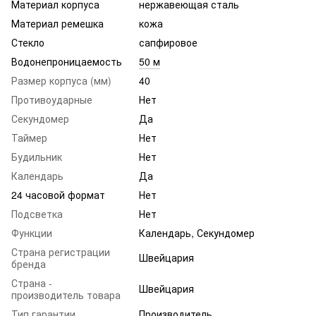
Материал корпуса
нержавеющая сталь
Материал ремешка
кожа
Стекло
сапфировое
Водонепроницаемость
50 м
Размер корпуса (мм)
40
Противоударные
Нет
Секундомер
Да
Таймер
Нет
Будильник
Нет
Календарь
Да
24 часовой формат
Нет
Подсветка
Нет
Функции
Календарь, Секундомер
Страна регистрации
Швейцария
бренда
Страна -
Швейцария
производитель товара
Тип гарантии
Производитель