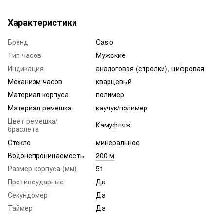
Характеристики
Бренд
Casio
Тип часов
Мужские
Индикация
аналоговая (стрелки), цифровая
Механизм часов
кварцевый
Материал корпуса
полимер
Материал ремешка
каучук/полимер
Цвет ремешка/
Камуфляж
браслета
Стекло
минеральное
Водонепроницаемость
200 м
Размер корпуса (мм)
51
Противоударные
Да
Секундомер
Да
Таймер
Да