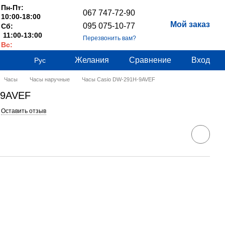
Пн-Пт:
067 747-72-90
10:00-18:00
Мой заказ
095 075-10-77
Сб:
11:00-13:00
Перезвонить вам?
Вс:
Выходные
Желания
Сравнение
Вход
Рус
Часы
Часы наручные
Часы Casio DW-291H-9AVEF
-9AVEF
Оставить отзыв