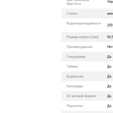
Чёр
браслета
Стекло
мин
Водонепроницаемость
200
Размер корпуса (мм)
50,
Противоударные
Нет
Секундомер
Да
Таймер
Да
Будильник
Да
Календарь
Да
24 часовой формат
Да
Подсветка
Да