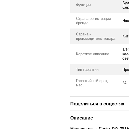
Буд
Функции
Сек
Страна регистрации
Япо
бренда
Страна -
Кит
производитель товара
1/1
Короткое описание
кал
све
Тип гарантии
Про
Гарантийный срок,
24
мес.
Поделиться в соцсетях
Описание
Мужские часы
Casio DW-291