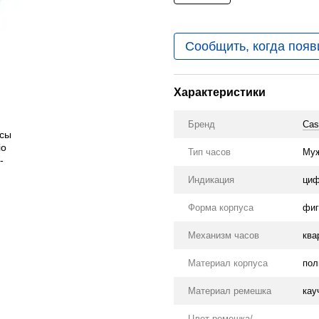
Сообщить, когда появ
Характеристики
Бренд
Cas
Тип часов
Му
Индикация
циф
Форма корпуса
фиг
Механизм часов
ква
Материал корпуса
пол
Материал ремешка
кау
Цвет ремешка/