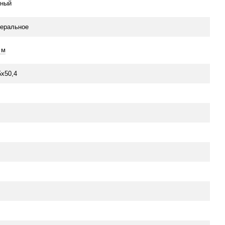
ный
еральное
 м
5x50,4