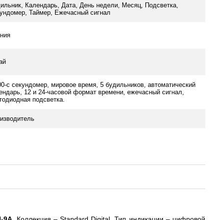
ильник, Календарь, Дата, День недели, Месяц, Подсветка,
ундомер, Таймер, Ежечасный сигнал
ния
ай
00-с секундомер, мировое время, 5 будильников, автоматический
ендарь, 12 и 24-часовой формат времени, ежечасный сигнал,
тодиодная подсветка.
изводитель
H-9A
. Коллекция – Standard Digital. Тип индикации – цифровой