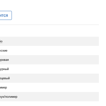
ится
io
жские
ровая
урный
рцевый
имер
чук/полимер