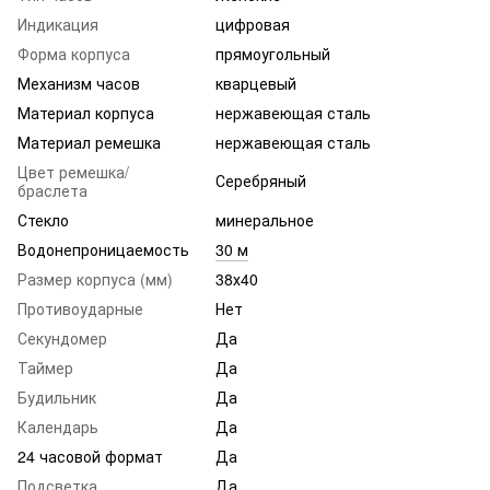
Индикация
цифровая
Форма корпуса
прямоугольный
Механизм часов
кварцевый
Материал корпуса
нержавеющая сталь
Материал ремешка
нержавеющая сталь
Цвет ремешка/
Серебряный
браслета
Стекло
минеральное
Водонепроницаемость
30 м
Размер корпуса (мм)
38х40
Противоударные
Нет
Секундомер
Да
Таймер
Да
Будильник
Да
Календарь
Да
24 часовой формат
Да
Подсветка
Да